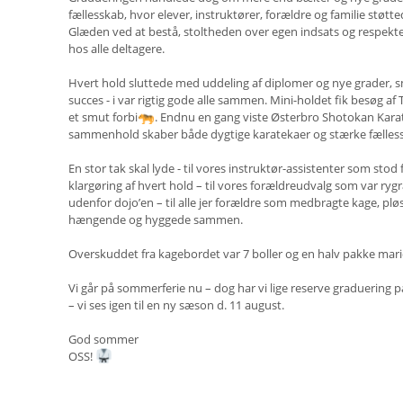
fællesskab, hvor elever, instruktører, forældre og familie stø
Glæden ved at bestå, stoltheden over egen indsats og respekte
hos alle deltagere.
Hvert hold sluttede med uddeling af diplomer og nye grader, sm
succes - i var rigtig gode alle sammen. Mini-holdet fik besøg
et smut forbi
. Endnu en gang viste Østerbro Shotokan Karat
sammenhold skaber både dygtige karatekaer og stærke fælles
En stor tak skal lyde - til vores instruktør-assistenter som sto
klargøring af hvert hold – til vores forældreudvalg som var ryg
udenfor dojo’en – til alle jer forældre som medbragte kage, pløse
hængende og hyggede sammen.
Overskuddet fra kagebordet var 7 boller og en halv pakke mar
Vi går på sommerferie nu – dog har vi lige reserve graduering p
– vi ses igen til en ny sæson d. 11 august.
God sommer
OSS!