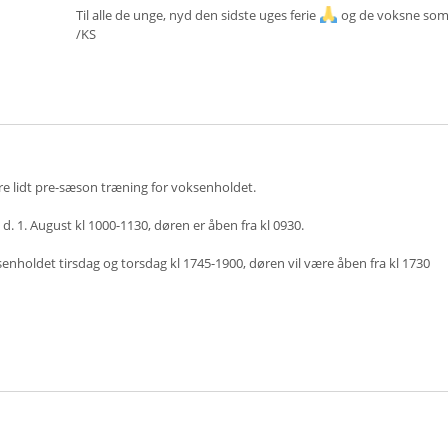
Til alle de unge, nyd den sidste uges ferie
og de voksne som 
/KS
ære lidt pre-sæson træning for voksenholdet.
. 1. August kl 1000-1130, døren er åben fra kl 0930.
senholdet tirsdag og torsdag kl 1745-1900, døren vil være åben fra kl 1730