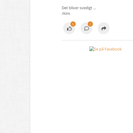
Det bliver svedigt ...
/Kim
5
1