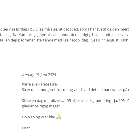
raduerings lørdag i ØSK. Jeg må sige, at det sved, som I har svedt og den ihær
a - og div. Kumite. - Jeg syntes, at standarden er rigtig høj, blandt jer elever, 
. - Ha`en dejlig sommer, startende med lige netop idag. ! Ses d. 11.august.! Dbh
fredag, 19. juni 2026
Kære alle karate ka’er
Så er det i morgen i skal op og vise hvad det er I har trænet på
Sikke en dag det bliver … 195 af jer skal til graduering - ja, 195 ! 
glæder os rigtig meget.
Dojo’en og vi er klar
Oss!!