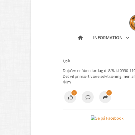
INFORMATION
i går
Dojo’en er åben lørdag d. 8/8, kl 0930-11
Det vil primært være selvtræning men af
/kim
1
1