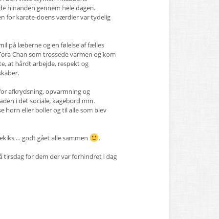
ttede hinanden gennem hele dagen.
n for karate-doens værdier var tydelig
il på læberne og en følelse af fælles
 af Tora Chan som trossede varmen og kom
e, at hårdt arbejde, respekt og
skaber.
d for afkrydsning, opvarmning og
raden i det sociale, kagebord mm.
 horn eller boller og til alle som blev
iekiks … godt gået alle sammen
.
å tirsdag for dem der var forhindret i dag