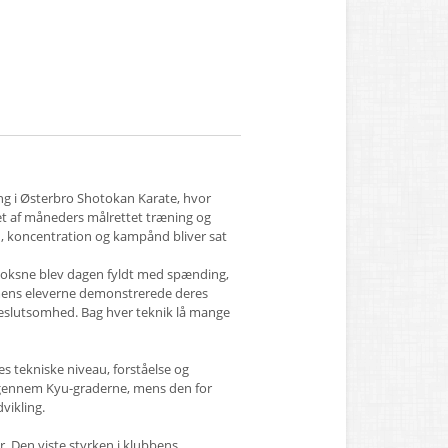
 i Østerbro Shotokan Karate, hvor
tet af måneders målrettet træning og
lin, koncentration og kampånd bliver sat
 voksne blev dagen fyldt med spænding,
mens eleverne demonstrerede deres
eslutsomhed. Bag hver teknik lå mange
 tekniske niveau, forståelse og
e gennem Kyu-graderne, mens den for
vikling.
 Den viste styrken i klubbens