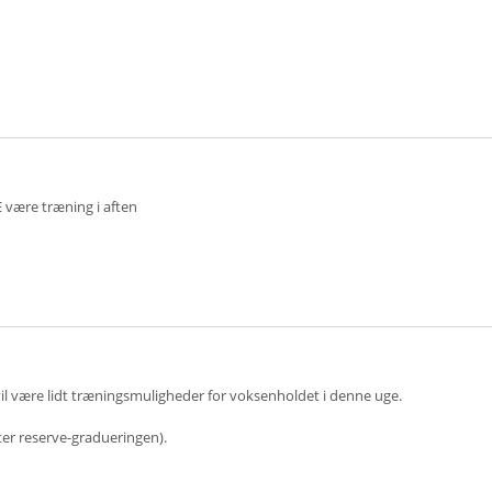
 være træning i aften
r vil være lidt træningsmuligheder for voksenholdet i denne uge.
fter reserve-gradueringen).