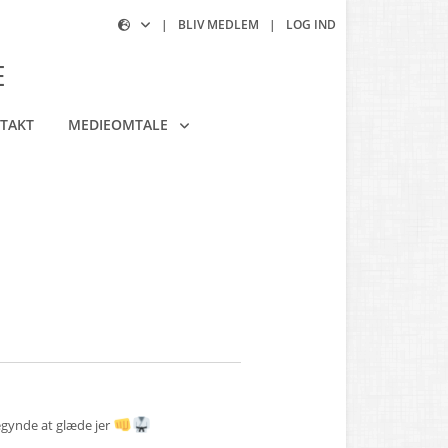
|
BLIV MEDLEM
|
LOG IND
E
TAKT
MEDIEOMTALE
begynde at glæde jer