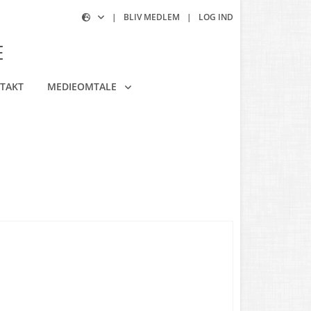
|
BLIV MEDLEM
|
LOG IND
E
TAKT
MEDIEOMTALE