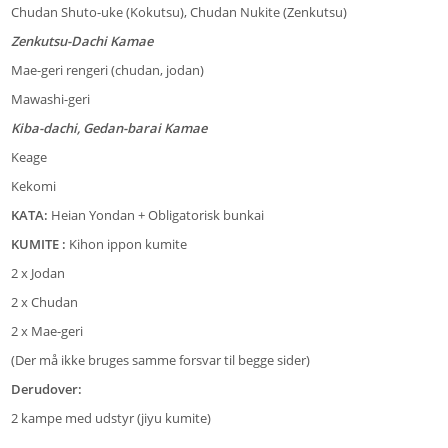
Chudan Shuto-uke (Kokutsu), Chudan Nukite (Zenkutsu)
Zenkutsu-Dachi Kamae
Mae-geri rengeri (chudan, jodan)
Mawashi-geri
Kiba-dachi, Gedan-barai Kamae
Keage
Kekomi
KATA:
Heian Yondan + Obligatorisk bunkai
KUMITE :
Kihon ippon kumite
2 x Jodan
2 x Chudan
2 x Mae-geri
(Der må ikke bruges samme forsvar til begge sider)
Derudover:
2 kampe med udstyr (jiyu kumite)