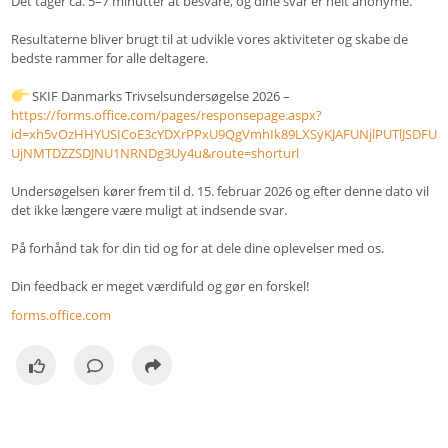
Det tager ca. 5–7 minutter at besvare, og dine svar er helt anonyme.
Resultaterne bliver brugt til at udvikle vores aktiviteter og skabe de
bedste rammer for alle deltagere.
SKIF Danmarks Trivselsundersøgelse 2026 –
https://forms.office.com/pages/responsepage.aspx?
id=xh5vOzHHYUSICoE3cYDXrPPxU9QgVmhIk89LXSyKJAFUNjlPUTlJSDFU
UjNMTDZZSDJNU1NRNDg3Uy4u&route=shorturl
Undersøgelsen kører frem til d. 15. februar 2026 og efter denne dato vil
det ikke længere være muligt at indsende svar.
På forhånd tak for din tid og for at dele dine oplevelser med os.
Din feedback er meget værdifuld og gør en forskel!
forms.office.com