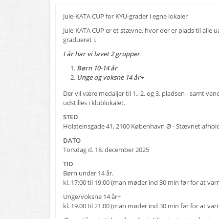
Jule-KATA CUP for KYU-grader i egne lokaler
Jule-KATA CUP er et stævne, hvor der er plads til alle 
gradueret i.
I år har vi lavet 2 grupper
Børn 10-14 år
Unge og voksne 14 år+
Der vil være medaljer til 1., 2. og 3. pladsen - samt va
udstilles i klublokalet.
STED
Holsteinsgade 41, 2100 København Ø - Stævnet afhold
DATO
Torsdag d. 18. december 2025
TID
Børn under 14 år.
kl. 17:00 til 19:00 (man møder ind 30 min før for at va
Unge/voksne 14 år+
kl. 19.00 til 21.00 (man møder ind 30 min før for at va