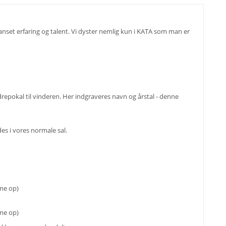
uanset erfaring og talent. Vi dyster nemlig kun i KATA som man er
ndrepokal til vinderen. Her indgraveres navn og årstal - denne
es i vores normale sal.
rme op)
rme op)