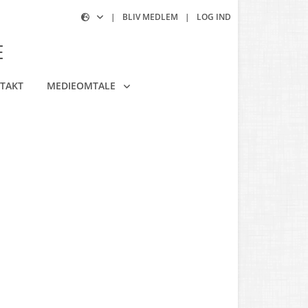
|
BLIV MEDLEM
|
LOG IND
E
TAKT
MEDIEOMTALE